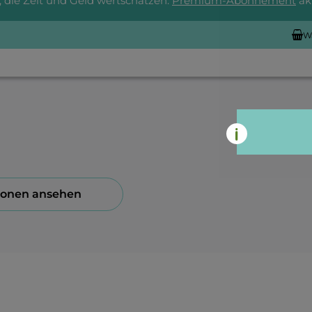
, die Zeit und Geld wertschätzen:
Premium-Abonnement
akt
W
ionen ansehen