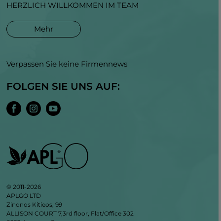
HERZLICH WILLKOMMEN IM TEAM
Kosmetikprodukten und BTY-Drops ist
eine Innovation, die Ihre Vorstellung von
Mehr
der perfekten Hautpflege zu Hause
revolutionieren wird.
Verpassen Sie keine Firmennews
FOLGEN SIE UNS AUF:
© 2011-2026
APLGO LTD
Zinonos Kitieos, 99
ALLISON COURT 7,3rd floor, Flat/Office 302