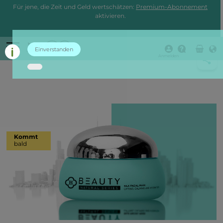
Für jene, die Zeit und Geld wertschätzen:
Premium-Abonnement
aktivieren.
Einverstanden
zurück
Anmelden
Kommt
bald