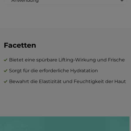
Anwendung
barbadensis leaf juice, glycerin, pentylene
Tragen Sie die Maske nach einer
glycol, polyglyceryl-3 methylglucose
gründlichen Reinigung oder einem
distearate, stearyl alcohol, glyceryl
Peeling auf. Verteilen Sie das Produkt
stearate, zinc oxide, tocopherol, sodium
gleichmäßig und sparen Sie dabei die
hyaluronate, xanthan gum, propanediol,
Augenpartie aus. Genießen Sie das
acmella oleracea extract, argania spinosa
seidige Gefühl für 15 Minuten, dann
Facetten
kernel oil, prunus amygdalus dulcis oil,
spülen Sie die Maske mit warmem Wasser
vitis vinifera seed oil, ascorbic acid,
ab oder entfernen Sie sie mit einem
simmondsia chinensis seed oil, persea
Bietet eine spürbare Lifting-Wirkung und Frische
weichen Kosmetiktuch. Die Maske kann
gratissima oil, bisabolol, dipeptide
Sorgt für die erforderliche Hydratation
über Nacht einziehen.
diaminobutyroyl benzylamide diacetate,
Für ein gleichmäßiges Auftragen
proline, arginine, alanine, serine, rutin,
Bewahrt die Elastizität und Feuchtigkeit der Haut
verwenden Sie am besten einen
lactic acid, parfum.
Kosmetikpinsel.
Nach der Maske empfehlen wir, die
APLGO GmbH
BEAUTY Creme anzuwenden, um die
Breithauptstr. 5.
besten Ergebnisse zu erzielen.
DE 64404
Bickenbach
Deutschland/Germany
Die Kombination aus BEAUTY-